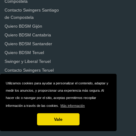
Compostela
Contacto Swingers Santiago
de Compostela
Quiero BDSM Gijón
Quiero BDSM Cantabria
Quiero BDSM Santander
Quiero BDSM Teruel
Swinger y Liberal Teruel
Contacto Swingers Teruel
Swinger y Liberal Ferrol
Utilizamos cookies para ayudar a personalizar el contenido, adaptar y
Contacto Swingers Ferrol
medir los anuncios, y proporcionar una experiencia más segura. Al
Quiero BDSM Ferrol
hacer clic o navegar por el sitio, aceptas permitirnos recopilar
Quiero BDSM Zaragoza
información a través de las cookies.
Más información
Dómina
Vale
Contacto Swingers Castellón
Intercambio de Pareja