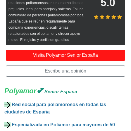
5.0
relaciones poliamorosas en un entorno libre de
prejuicios. Ideal para parejas y solteros. Es una
comunidad de personas poliamorosas por toda
España que se reúnen regularmente para
compartir experiencias, discutir temas
relacionados con el poliamor y ofrecer apoyo
mutuo. El registro y perfil son gratuitos.
Visita Polyamor Senior España
Escribe una opinión
Polyamor
💕
Senior España
Red social para poliamorosos en todas las
ciudades de España
Especializada en Poliamor para mayores de 50